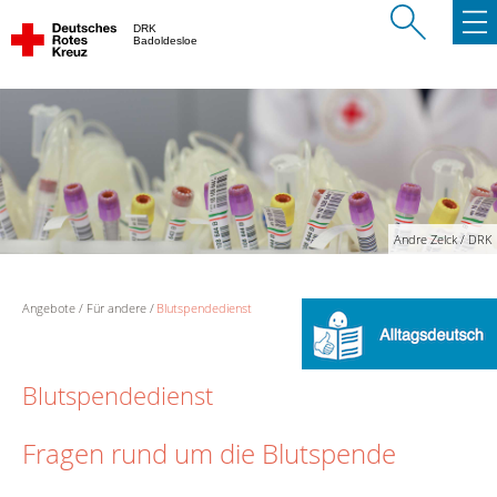
DRK
Badoldesloe
Andre Zelck / DRK
Angebote
Für andere
Blutspendedienst
Blutspendedienst
Fragen rund um die Blutspende