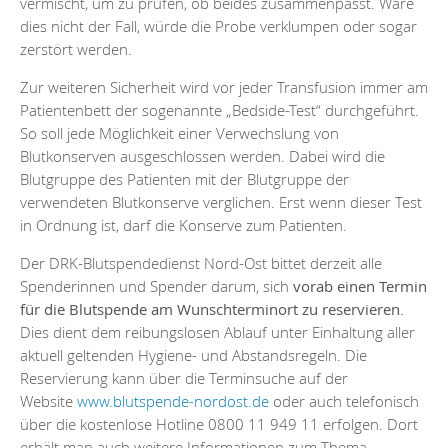
vermischt, um zu prüfen, ob beides zusammenpasst. Wäre
dies nicht der Fall, würde die Probe verklumpen oder sogar
zerstört werden.
Zur weiteren Sicherheit wird vor jeder Transfusion immer am
Patientenbett der sogenannte „Bedside-Test“ durchgeführt.
So soll jede Möglichkeit einer Verwechslung von
Blutkonserven ausgeschlossen werden. Dabei wird die
Blutgruppe des Patienten mit der Blutgruppe der
verwendeten Blutkonserve verglichen. Erst wenn dieser Test
in Ordnung ist, darf die Konserve zum Patienten.
Der DRK-Blutspendedienst Nord-Ost bittet derzeit alle
Spenderinnen und Spender darum, sich
vorab einen Termin
für die Blutspende am Wunschterminort zu reservieren
.
Dies dient dem reibungslosen Ablauf unter Einhaltung aller
aktuell geltenden Hygiene- und Abstandsregeln. Die
Reservierung kann über die Terminsuche auf der
Website
www.blutspende-nordost.de
oder auch telefonisch
über die kostenlose Hotline 0800 11 949 11 erfolgen. Dort
erhält man auch weitere Informationen zum Thema